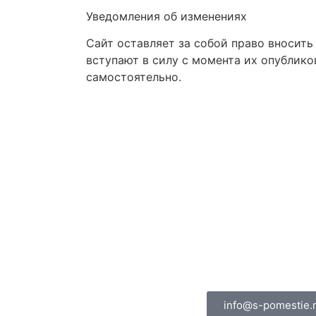
Уведомления об изменениях
Сайт оставляет за собой право вносит
вступают в силу с момента их опублик
самостоятельно.
+7 (812) 424-79-
+7 (495) 868-34-
+7 (911) 920-01-
MAX
Telegram
WhatsApp
info@s-pomestie.