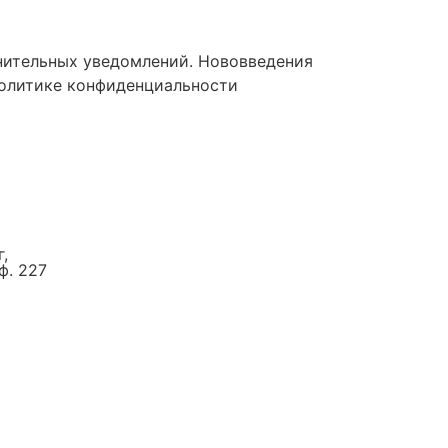
лнительных уведомлений. Нововведения
Политике конфиденциальности
,
оф. 227
а
стений