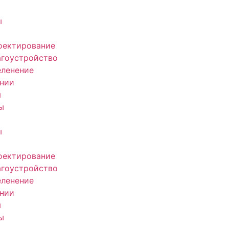
ы
оектирование
агоустройство
еленение
нии
ы
ы
ы
оектирование
агоустройство
еленение
нии
ы
ы