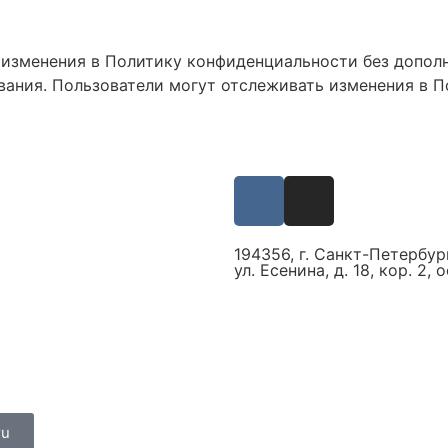
ь изменения в Политику конфиденциальности без допо
ования. Пользователи могут отслеживать изменения в 
82
82
40
194356, г. Cанкт-Петербург
ул. Есенина, д. 18, кор. 2, 
Полезная информация
Пример эскизного проект
Каталог наших работ
Энциклопедия садовых ра
ru